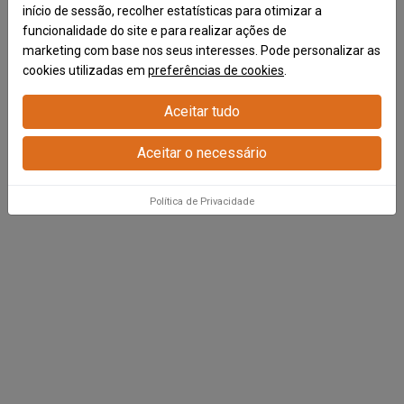
início de sessão, recolher estatísticas para otimizar a
Gama
funcionalidade do site e para realizar ações de
HYGIENE
marketing com base nos seus interesses. Pode personalizar as
cookies utilizadas em
preferências de cookies
.
Aceitar tudo
A higiene da cama promove um ambiente mais saudável na
cama e no quarto.
Aceitar o necessário
Política de Privacidade